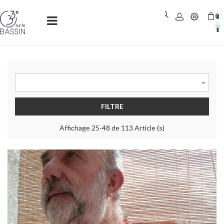
0
Basculer
☰
la
navigation

FILTRE
Affichage 25-48 de 113 Article (s)