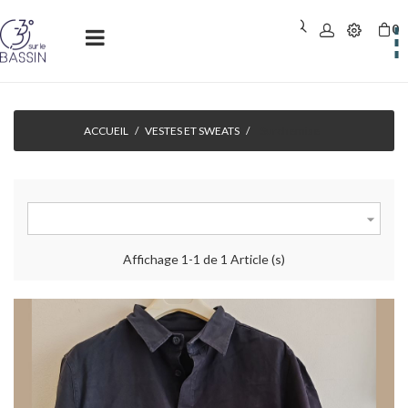
0
Basculer
☰
la
navigation
ACCUEIL
VESTES ET SWEATS
Surchemise

Affichage 1-1 de 1 Article (s)