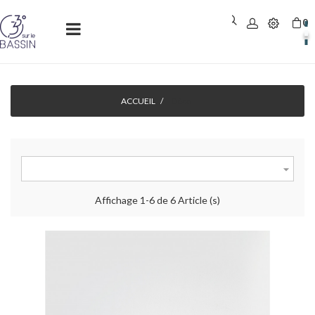
0
Basculer
☰
la
navigation
ACCUEIL
Déco

Affichage 1-6 de 6 Article (s)