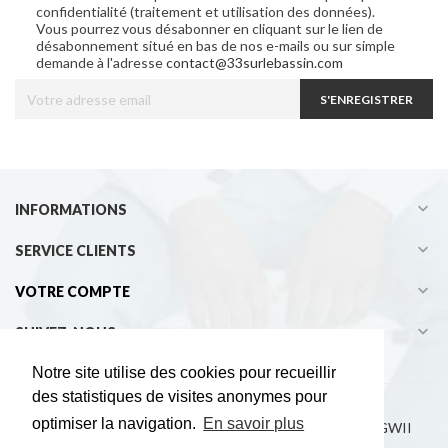
confidentialité (traitement et utilisation des données).
Vous pourrez vous désabonner en cliquant sur le lien de
désabonnement situé en bas de nos e-mails ou sur simple
demande à l'adresse
contact@33surlebassin.com
S'ENREGISTRER

INFORMATIONS

SERVICE CLIENTS

VOTRE COMPTE

SUIVEZ-NOUS
Notre site utilise des cookies pour recueillir
des statistiques de visites anonymes pour
optimiser la navigation.
En savoir plus
Copyright © 2021 33° sur le bassin - Développement EGWII