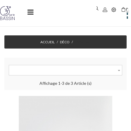
0
Basculer
☰
la
navigation
ACCUEIL
DÉCO
Affiches

Affichage 1-3 de 3 Article (s)