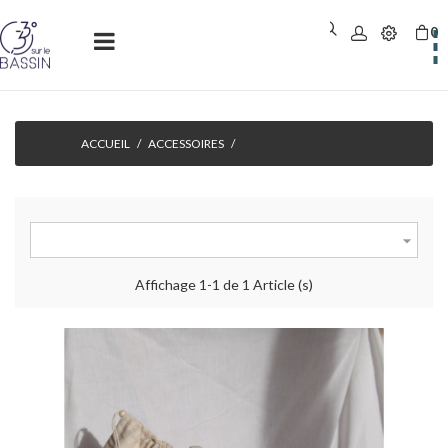
0
Basculer
☰
la
navigation
ACCUEIL
ACCESSOIRES
Pochons à vêtements

Affichage 1-1 de 1 Article (s)