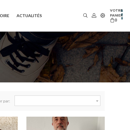
VOTRE
OIRE
ACTUALITÉS
PANIER
0
l

er par: