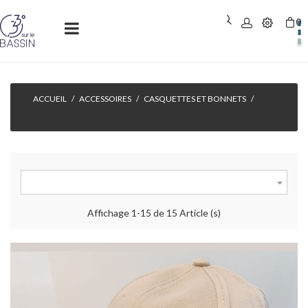
0
Basculer
☰
la
navigation
ACCUEIL
ACCESSOIRES
CASQUETTES ET BONNETS
Les
Essentiels

Affichage 1-15 de 15 Article (s)