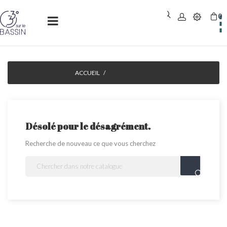
0
Basculer
☰
la
navigation
ACCUEIL
Soldes d'hiver
Désolé pour le désagrément.
Recherche de nouveau ce que vous cherchez