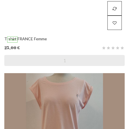
T-shirt FRANCE Femme
Neuf
25,00 €