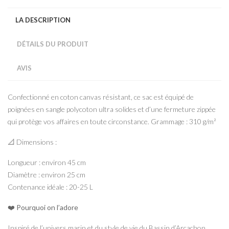
LA DESCRIPTION
DÉTAILS DU PRODUIT
AVIS
Confectionné en coton canvas résistant, ce sac est équipé de
poignées en sangle polycoton ultra solides et d’une fermeture zippée
qui protège vos affaires en toute circonstance. Grammage : 310 g/m²
📐 Dimensions :
Longueur : environ 45 cm
Diamètre : environ 25 cm
Contenance idéale : 20-25 L
❤️ Pourquoi on l’adore
Inspiré de l’univers marin et du style de vie du Bassin d’Arcachon