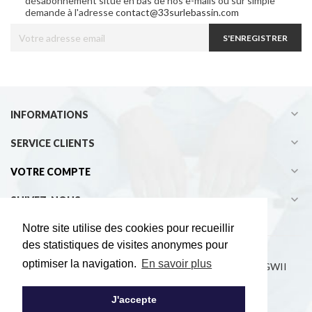
désabonnement situé en bas de nos e-mails ou sur simple
demande à l'adresse
contact@33surlebassin.com
S'ENREGISTRER

INFORMATIONS

SERVICE CLIENTS

VOTRE COMPTE

SUIVEZ-NOUS
Notre site utilise des cookies pour recueillir
des statistiques de visites anonymes pour
optimiser la navigation.
En savoir plus
Copyright © 2021 33° sur le bassin - Développement EGWII
J'accepte