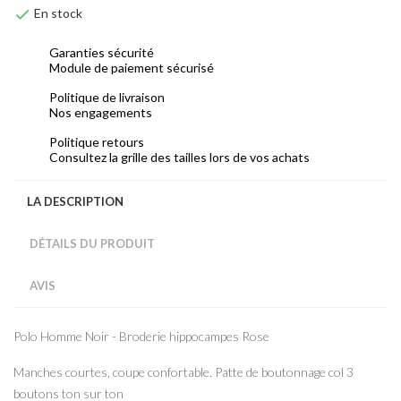

En stock
Garanties sécurité
Module de paiement sécurisé
Politique de livraison
Nos engagements
Politique retours
Consultez la grille des tailles lors de vos achats
LA DESCRIPTION
DÉTAILS DU PRODUIT
AVIS
Polo Homme Noir - Broderie hippocampes Rose
Manches courtes, coupe confortable. Patte de boutonnage col 3
boutons ton sur ton