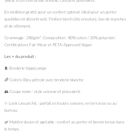
Sweat à col rond brodé unisexe, casual et polyvalent.
En molleton gratté pour un confort optimal. Idéal pour un porter
quotidien et décontracté. Finition bord-côte encolure, bas de manches
et de vêtement.
Grammage : 280g/m². Composition : 80% coton / 20% polyester.
Certifications Fair Wear et PETA-Approved Vegan
Les + du produit :
🧵 Broderie hippocampe
🌈 Coloris Bleu pétrole avec broderie blanche
👥 Coupe mixte : style unisexe et polyvalent.
✨ Look casual chic : parfait en toutes saisons, en terrasse ou au
bureau.
🌿 Matière douce et agréable : confort au porter et bonne tenue dans
le temps.