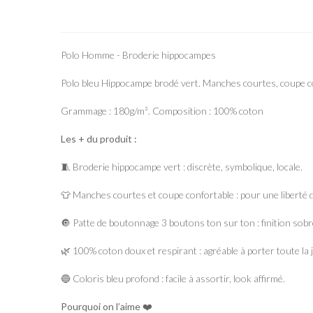
Polo Homme - Broderie hippocampes
Polo bleu Hippocampe brodé vert. Manches courtes, coupe co
Grammage : 180g/m². Composition : 100% coton
Les + du produit :
🧵 Broderie hippocampe vert : discrète, symbolique, locale.
👕 Manches courtes et coupe confortable : pour une liberté
🔘 Patte de boutonnage 3 boutons ton sur ton : finition sobr
🌿 100% coton doux et respirant : agréable à porter toute la 
🔵 Coloris bleu profond : facile à assortir, look affirmé.
Pourquoi on l’aime
❤️