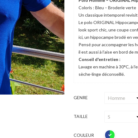
Polo Homme – ORIGINAL Hi
Coloris : Bleu – Broderie verte
Un classique intemporel revisit
Le polo ORIGINAL Hippocampe in
look sport chic, une coupe conf
ici, un hippocampe brodé en vert
Pensé pour accompagner les ho
il est aussi à l’aise en bord de
Conseil d'entretien :
Lavage en machine à 30°C, à l’
sèche-linge déconseillé.
GENRE
TAILLE
COULEUR