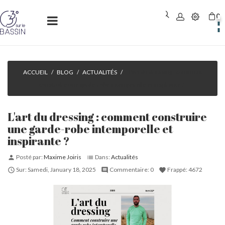
0
Basculer
☰
la
navigation
ACCUEIL
BLOG
ACTUALITÉS
L'art du dressing : comment
construire une garde-robe intemporelle et inspirante ?
L'art du dressing : comment construire
une garde-robe intemporelle et
inspirante ?
Posté par:
Maxime Joiris
Dans:
Actualités
person
list
Sur:
Samedi,
January
18,
2025
Commentaire:
0
Frappé:
4672

comment
favorite