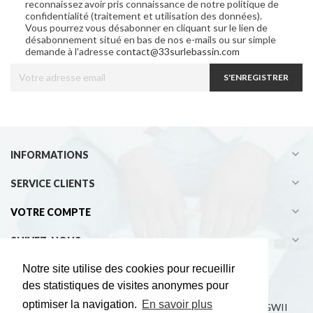
reconnaissez avoir pris connaissance de notre politique de
confidentialité (traitement et utilisation des données).
Vous pourrez vous désabonner en cliquant sur le lien de
désabonnement situé en bas de nos e-mails ou sur simple
demande à l'adresse
contact@33surlebassin.com
S'ENREGISTRER

INFORMATIONS

SERVICE CLIENTS

VOTRE COMPTE

SUIVEZ-NOUS
Notre site utilise des cookies pour recueillir
des statistiques de visites anonymes pour
optimiser la navigation.
En savoir plus
Copyright © 2021 33° sur le bassin - Développement EGWII