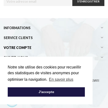
S'ENREGISTRER

INFORMATIONS

SERVICE CLIENTS

VOTRE COMPTE

SUIVEZ-NOUS
Notre site utilise des cookies pour recueillir
des statistiques de visites anonymes pour
optimiser la navigation.
En savoir plus
Copyright © 2021 33° sur le bassin - Développement EGWII
J'accepte