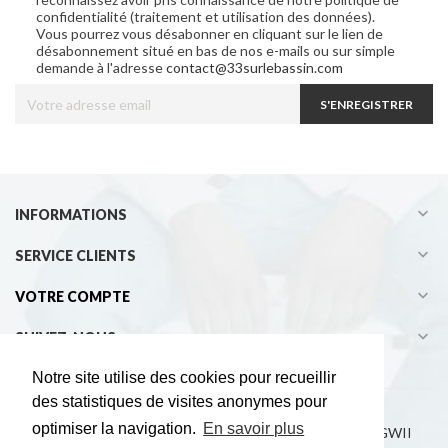
confidentialité (traitement et utilisation des données).
Vous pourrez vous désabonner en cliquant sur le lien de
désabonnement situé en bas de nos e-mails ou sur simple
demande à l'adresse
contact@33surlebassin.com
S'ENREGISTRER

INFORMATIONS

SERVICE CLIENTS

VOTRE COMPTE

SUIVEZ-NOUS
Notre site utilise des cookies pour recueillir
des statistiques de visites anonymes pour
optimiser la navigation.
En savoir plus
Copyright © 2021 33° sur le bassin - Développement EGWII