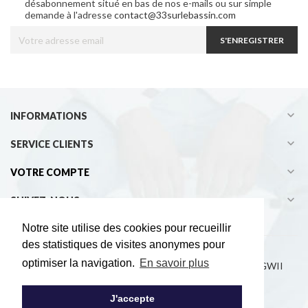
désabonnement situé en bas de nos e-mails ou sur simple
demande à l'adresse
contact@33surlebassin.com
S'ENREGISTRER

INFORMATIONS

SERVICE CLIENTS

VOTRE COMPTE

SUIVEZ-NOUS
Notre site utilise des cookies pour recueillir
des statistiques de visites anonymes pour
optimiser la navigation.
En savoir plus
Copyright © 2021 33° sur le bassin - Développement EGWII
J'accepte